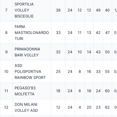
SPORTILIA
7
VOLLEY
39
24
12
12
49
40
1
BISCEGLIE
FARM.
8
MASTROLONARDO
33
24
11
13
42
47
0
TURI
PRIMADONNA
9
32
24
10
14
43
50
0
BARI VOLLEY
ASD
10
POLISPORTIVA
25
24
8
16
33
55
0
RAINBOW SPORT
PEGASO'93
11
18
24
6
18
24
60
0
MOLFETTA
DON MILANI
12
12
24
4
20
23
62
0
VOLLEY ASD