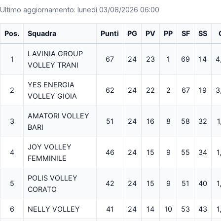
Ultimo aggiornamento: lunedì 03/08/2026 06:00
Pos.
Squadra
Punti
PG
PV
PP
SF
SS
LAVINIA GROUP
1
67
24
23
1
69
14
4
VOLLEY TRANI
YES ENERGIA
2
62
24
22
2
67
19
3
VOLLEY GIOIA
AMATORI VOLLEY
3
51
24
16
8
58
32
1
BARI
JOY VOLLEY
4
46
24
15
9
55
34
1
FEMMINILE
POLIS VOLLEY
5
42
24
15
9
51
40
1
CORATO
6
NELLY VOLLEY
41
24
14
10
53
43
1