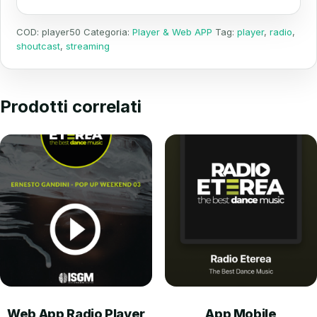
COD:
player50
Categoria:
Player & Web APP
Tag:
player
,
radio
,
shoutcast
,
streaming
Prodotti correlati
Web App Radio Player
App Mobile