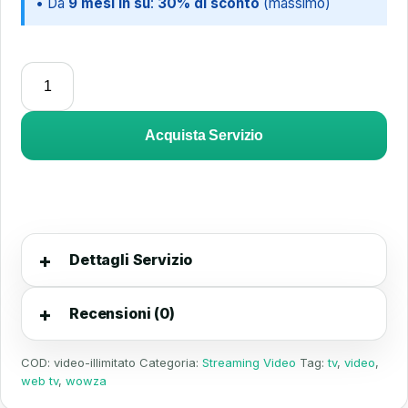
• Da
9 mesi in su
:
30% di sconto
(massimo)
Acquista Servizio
Dettagli Servizio
Recensioni (0)
COD:
video-illimitato
Categoria:
Streaming Video
Tag:
tv
,
video
,
web tv
,
wowza